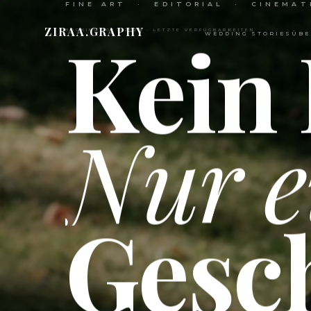
FINE ART · EDITORIAL · CINEMAT
Kein 
ZIRAA.GRAPHY
BOOKING 2027/2028 · LETZTE VERFÜGBARKEITEN
WEDDING STORIES
ÜBE
Nur e
Gesch