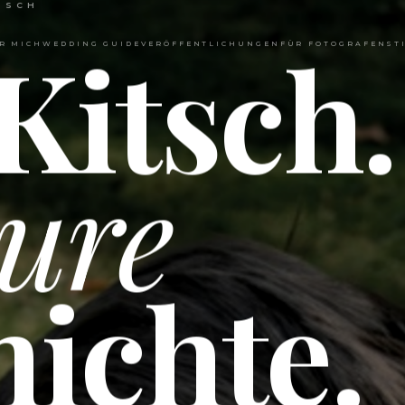
ISCH
Kitsch.
R MICH
WEDDING GUIDE
VERÖFFENTLICHUNGEN
FÜR FOTOGRAFEN
ST
ure
ichte.