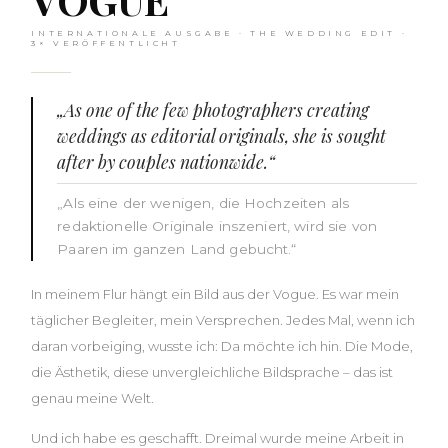
INTERNATIONALE AUSGABE · THE WEDDING EDIT ·
3× VERÖFFENTLICHT
„As one of the few photographers creating
weddings as editorial originals, she is sought
after by couples nationwide.“
„Als eine der wenigen, die Hochzeiten als
redaktionelle Originale inszeniert, wird sie von
Paaren im ganzen Land gebucht.“
In meinem Flur hängt ein Bild aus der Vogue. Es war mein
täglicher Begleiter, mein Versprechen. Jedes Mal, wenn ich
daran vorbeiging, wusste ich: Da möchte ich hin. Die Mode,
die Ästhetik, diese unvergleichliche Bildsprache – das ist
genau meine Welt.
Und ich habe es geschafft. Dreimal wurde meine Arbeit in