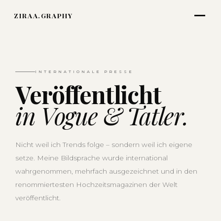
ZIRAA.GRAPHY
INTERNATIONALE PRESSE
Veröffentlicht
in Vogue & Tatler.
Nicht weil ich Trends folge – sondern weil ich eigene
setze. Meine Bildsprache wurde international
wahrgenommen, mehrfach ausgezeichnet und in den
renommiertesten Hochzeitsmagazinen der Welt
veröffentlicht.