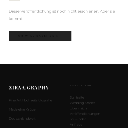
Diese Veröffentlichung ist noch nicht erschienen. Aber sie
kommt.
ICH WILL DABEI SEIN →
ZIRAA.GRAPHY
NAVIGATION
Startseite
Fine Art Hochzeitsfotografie
Wedding Stories
Über mich
Madeleine Krüger
Veröffentlichungen
Deutschlandweit
Stil-Finder
Anfrage